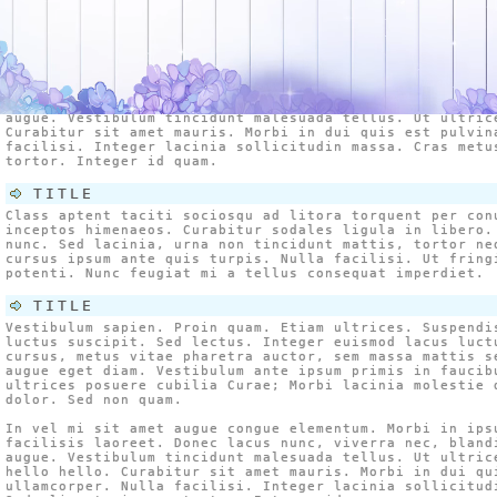
luctus suscipit. Sed lectus. Integer euismod lacus luct
cursus, metus vitae pharetra auctor, sem massa mattis s
augue eget diam. Vestibulum ante ipsum primis in faucib
ultrices posuere cubilia Curae; Morbi lacinia molestie 
dolor. Sed non quam.
In vel mi sit amet augue congue elementum. Morbi in ips
facilisis laoreet. Donec lacus nunc, viverra nec, bland
augue. Vestibulum tincidunt malesuada tellus. Ut ultric
Curabitur sit amet mauris. Morbi in dui quis est pulvin
facilisi. Integer lacinia sollicitudin massa. Cras metu
tortor. Integer id quam.
TITLE
Class aptent taciti sociosqu ad litora torquent per con
inceptos himenaeos. Curabitur sodales ligula in libero.
nunc. Sed lacinia, urna non tincidunt mattis, tortor ne
cursus ipsum ante quis turpis. Nulla facilisi. Ut fring
potenti. Nunc feugiat mi a tellus consequat imperdiet.
TITLE
Vestibulum sapien. Proin quam. Etiam ultrices. Suspendi
luctus suscipit. Sed lectus. Integer euismod lacus luct
cursus, metus vitae pharetra auctor, sem massa mattis s
augue eget diam. Vestibulum ante ipsum primis in faucib
ultrices posuere cubilia Curae; Morbi lacinia molestie 
dolor. Sed non quam.
In vel mi sit amet augue congue elementum. Morbi in ips
facilisis laoreet. Donec lacus nunc, viverra nec, bland
augue. Vestibulum tincidunt malesuada tellus. Ut ultric
hello hello. Curabitur sit amet mauris. Morbi in dui qu
ullamcorper. Nulla facilisi. Integer lacinia sollicitud