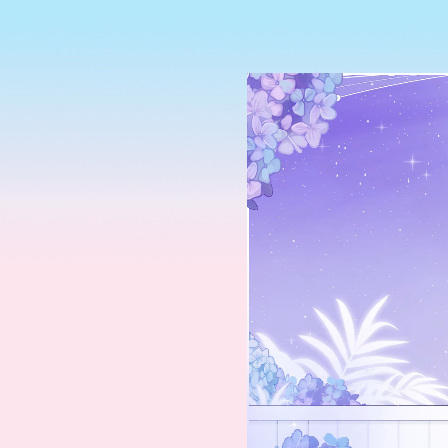
MA
TO-DO FOR RIVERA
Add-to do!
Lorem
THEMED STUFF HERE
Lorem ipsum dolor sit
amet, consectetur
adipiscing elit.
Integer nec odio.
Praesent libero. Sed
cursus ante dapibus
diam. Sed nisi. Nulla
quis sem at nibh