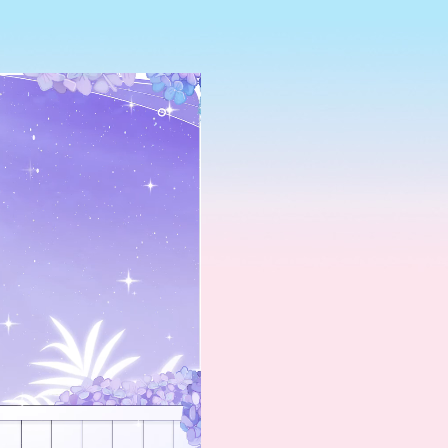
RY
. Integer nec odio.
. Nulla quis sem at nibh
is. Fusce nec tellus sed
cu eget nulla. Class
ostra, per inceptos
issim lacinia nunc. Sed
cing diam, a cursus
uspendisse potenti. Nunc
sse in justo eu magna