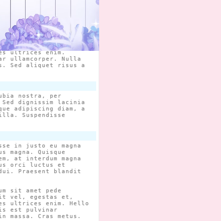
us magna. Quisque
em, at interdum magna
us orci luctus et
dui. Praesent blandit
um sit amet pede
it vel, egestas et,
es ultrices enim.
ar ullamcorper. Nulla
s. Sed aliquet risus a
ubia nostra, per
 Sed dignissim lacinia
que adipiscing diam, a
illa. Suspendisse
sse in justo eu magna
us magna. Quisque
em, at interdum magna
us orci luctus et
dui. Praesent blandit
um sit amet pede
it vel, egestas et,
es ultrices enim. Hello
is est pulvinar
in massa. Cras metus.