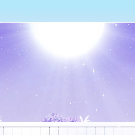
IN
LORE
RELATIONSHIPS
FARM AND SKILLS
GALLE
RIVERA
Lorem ipsum dolor sit amet, consectetur adipiscing elit
Praesent libero. Sed cursus ante dapibus diam. Sed nisi
elementum imperdiet. Duis sagittis ipsum. Praesent maur
augue semper porta. Mauris massa. Vestibulum lacinia ar
aptent taciti sociosqu ad litora torquent per conubia n
himenaeos. Curabitur sodales ligula in libero. Sed dign
lacinia, urna non tincidunt mattis, tortor neque adipis
ipsum ante quis turpis. Nulla facilisi. Ut fringilla. S
feugiat mi a tellus consequat imperdiet.
Vestibulum sapien. Proin quam. Etiam ultrices. Suspendi