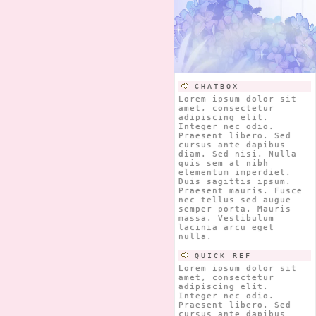
elementum imperdiet.
Duis sagittis ipsum.
Praesent mauris. Fusce
nec tellus sed augue
semper porta. Mauris
massa. Vestibulum
lacinia arcu eget
nulla.
CHATBOX
Lorem ipsum dolor sit
amet, consectetur
adipiscing elit.
Integer nec odio.
Praesent libero. Sed
cursus ante dapibus
diam. Sed nisi. Nulla
quis sem at nibh
elementum imperdiet.
Duis sagittis ipsum.
Praesent mauris. Fusce
nec tellus sed augue
semper porta. Mauris
massa. Vestibulum
lacinia arcu eget
nulla.
QUICK REF
Lorem ipsum dolor sit
amet, consectetur
adipiscing elit.
Integer nec odio.
Praesent libero. Sed
cursus ante dapibus